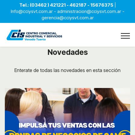
Tel.: (03462 ) 421221 - 462187 - 15676375
|
Info@cciysvt.com.ar - administracion@cciysvt.com.ar -
gerencia@cciysvt.com.ar
Novedades
Enterate de todas las novedades en esta sección