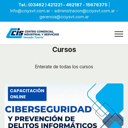
Tel.: (03462 ) 421221 - 462187 - 15676375
|
Info@cciysvt.com.ar - administracion@cciysvt.com.ar -
gerencia@cciysvt.com.ar
Cursos
Enterate de todas los cursos